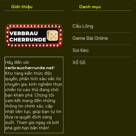
Giới thiệu
Danh mục
Cầu Lông
Game Bài Online
Soi Kèo
Xổ Số
Hãy đến với
verbraucherrunde.net
!
Kho tàng kiến thức độc
quyền, phân tích sâu sắc từ
chuyên gia, kinh nghiệm thực
chiến từ cao thủ đang chờ
bạn khám phá. Chúng tôi
cam kết mang đến những
thông tin chính xác, cập
nhật liên tục, giúp bạn tự tin
đưa ra quyết định sáng
suốt. Tham gia ngay và bứt
phá giới hạn bản thân!