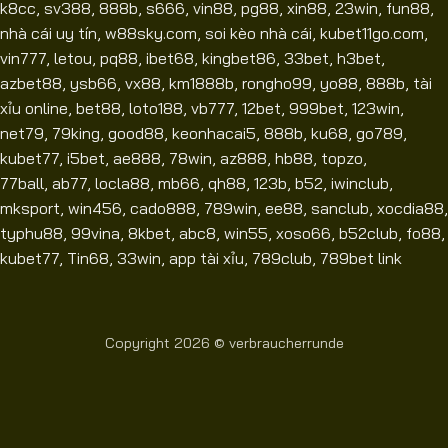
k8cc
,
sv388
,
888b
,
s666
,
vin88
,
pg88
,
xin88
,
23win
,
fun88
,
nhà cái uy tín
,
w88sky.com
,
soi kèo nhà cái
,
kubet11go.com
,
vin777
,
letou
,
pq88
,
ibet68
,
kingbet86
,
33bet
,
h3bet
,
azbet88
,
ysb66
,
vx88
,
km1888b
,
rongho99
,
yo88
,
888b
,
tài
xỉu online
,
bet88
,
loto188
,
vb777
,
12bet
,
999bet
,
123win
,
net79
,
79king
,
good88
,
keonhacai5
,
888b
,
ku68
,
go789
,
kubet77
,
i5bet
,
ae888
,
78win
,
az888
,
hb88
,
topzo
,
77ball
,
ab77
,
locla88
,
mb66
,
qh88
,
123b
,
b52
,
iwinclub
,
mksport
,
win456
,
cado888
,
789win
,
ee88
,
sanclub
,
xocdia88
,
typhu88
,
99vina
,
8kbet
,
abc8
,
win55
,
xoso66
,
b52club
,
fo88
,
kubet77
,
Tin68
,
33win
,
app tài xỉu
,
789club
,
789bet link
Copyright 2026 ©
verbraucherrunde