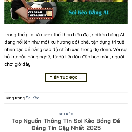
Trong thế giới cá cược thể thao hiện đại, soi kèo bằng AI
đang nổi lên như một xu hướng đột phá, tận dụng trí tuệ
nhân tạo để nâng cao độ chính xác trong dự đoán. Với sự
hỗ trợ của công nghệ, từ dữ liệu lớn đến học máy, người
chơi giờ đây
TIẾP TỤC ĐỌC
→
Đăng trong
Soi Kèo
SOI KÈO
Top Nguồn Thông Tin Soi Kèo Bóng Đá
Đáng Tin Cậy Nhất 2025