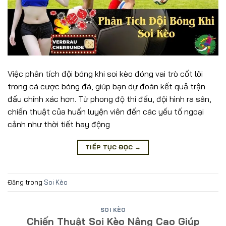
Việc phân tích đội bóng khi soi kèo đóng vai trò cốt lõi
trong cá cược bóng đá, giúp bạn dự đoán kết quả trận
đấu chính xác hơn. Từ phong độ thi đấu, đội hình ra sân,
chiến thuật của huấn luyện viên đến các yếu tố ngoại
cảnh như thời tiết hay động
TIẾP TỤC ĐỌC
→
Đăng trong
Soi Kèo
SOI KÈO
Chiến Thuật Soi Kèo Nâng Cao Giúp