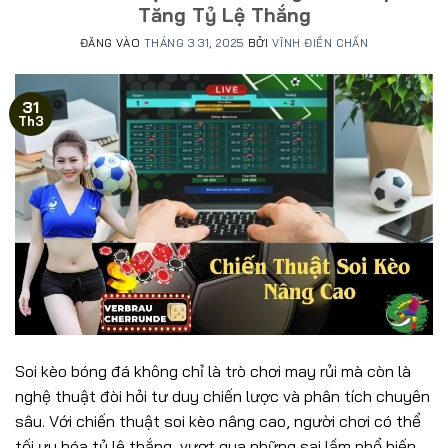
Tăng Tỷ Lệ Thắng
ĐĂNG VÀO
THÁNG 3 31, 2025
BỞI
VĨNH ĐIỀN CHẤN
31
Th3
Soi kèo bóng đá không chỉ là trò chơi may rủi mà còn là
nghệ thuật đòi hỏi tư duy chiến lược và phân tích chuyên
sâu. Với chiến thuật soi kèo nâng cao, người chơi có thể
tối ưu hóa tỷ lệ thắng, vượt qua những sai lầm phổ biến