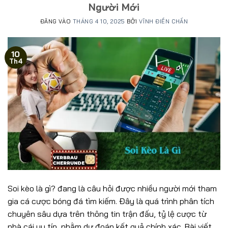
Người Mới
ĐĂNG VÀO
THÁNG 4 10, 2025
BỞI
VĨNH ĐIỀN CHẤN
10
Th4
Soi kèo là gì? đang là câu hỏi được nhiều người mới tham
gia cá cược bóng đá tìm kiếm. Đây là quá trình phân tích
chuyên sâu dựa trên thông tin trận đấu, tỷ lệ cược từ
nhà cái uy tín, nhằm dự đoán kết quả chính xác. Bài viết