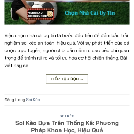
Việc chọn nhà cái uy tín là bước đầu tiên để đảm bảo trải
nghiệm soi kèo an toàn, hiệu quả. Với sự phát triển của cá
cược trực tuyến, người chơi cần nắm rõ các tiêu chí quan
trọng để tránh rủi ro và tối ưu hóa cơ hội chiến thắng. Bài
viết này sẽ
TIẾP TỤC ĐỌC
→
Đăng trong
Soi Kèo
SOI KÈO
Soi Kèo Dựa Trên Thống Kê: Phương
Pháp Khoa Học, Hiệu Quả