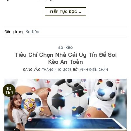
TIẾP TỤC ĐỌC
→
Đăng trong
Soi Kèo
SOI KÈO
Tiêu Chí Chọn Nhà Cái Uy Tín Để Soi
Kèo An Toàn
ĐĂNG VÀO
THÁNG 4 10, 2025
BỞI
VĨNH ĐIỀN CHẤN
10
Th4