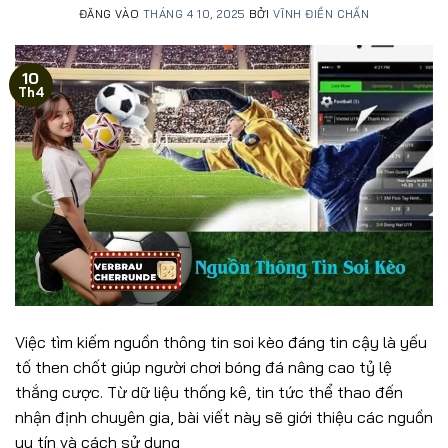
ĐĂNG VÀO
THÁNG 4 10, 2025
BỞI
VĨNH ĐIỀN CHẤN
10
Th4
Việc tìm kiếm nguồn thông tin soi kèo đáng tin cậy là yếu
tố then chốt giúp người chơi bóng đá nâng cao tỷ lệ
thắng cược. Từ dữ liệu thống kê, tin tức thể thao đến
nhận định chuyên gia, bài viết này sẽ giới thiệu các nguồn
uy tín và cách sử dụng