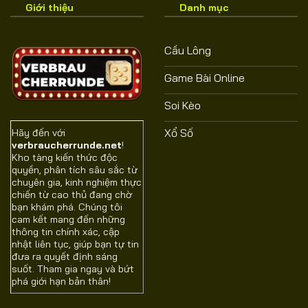
Giới thiệu
Danh mục
Cầu Lông
Game Bài Online
Soi Kèo
Xổ Số
Hãy đến với
verbraucherrunde.net
!
Kho tàng kiến thức độc
quyền, phân tích sâu sắc từ
chuyên gia, kinh nghiệm thực
chiến từ cao thủ đang chờ
bạn khám phá. Chúng tôi
cam kết mang đến những
thông tin chính xác, cập
nhật liên tục, giúp bạn tự tin
đưa ra quyết định sáng
suốt. Tham gia ngay và bứt
phá giới hạn bản thân!