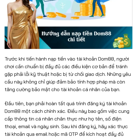
Trước khi tiến hành nạp tiền vào tài khoản Dom88, người
chơi cần chuẩn bị đầy đủ các điều kiện cơ bản để tránh
gặp phải lỗi kỹ thuật hoặc bị từ chối giao dịch. Những yêu
cầu này không chỉ giúp đảm bảo tính hợp pháp mà còn
tăng cường bảo mật cho tài khoản cá nhân của bạn.
Đầu tiên, bạn phải hoàn tất quá trình đăng ký tài khoản
Dom88 một cách chính xác. Điều này bao gồm việc cung
cấp thông tin cá nhân chân thực như họ tên, số điện
thoại, email và ngày sinh. Sau khi đăng ký, hãy xác thực
tài khoản qua email hoặc mã OTP để kích hoạt đầy đủ