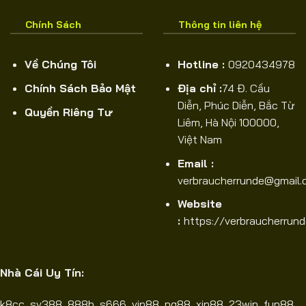
Chính Sách
Thông tin liên hệ
Về Chúng Tôi
Hotline :
0920434978
Chính Sách Bảo Mật
Địa chỉ :
74 Đ. Cầu
Diễn, Phúc Diễn, Bắc Từ
Quyền Riêng Tư
Liêm, Hà Nội 100000,
Việt Nam
Email :
verbraucherrunde@gmail
Website
:
https://verbraucherrund
Nhà Cái Uy Tín:
k8cc
,
sv388
,
888b
,
s666
,
vin88
,
pg88
,
xin88
,
23win
,
fun88
,