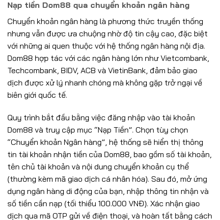
Nạp tiền Dom88 qua chuyển khoản ngân hàng
Chuyển khoản ngân hàng là phương thức truyền thống
nhưng vẫn được ưa chuộng nhờ độ tin cậy cao, đặc biệt
với những ai quen thuộc với hệ thống ngân hàng nội địa.
Dom88 hợp tác với các ngân hàng lớn như Vietcombank,
Techcombank, BIDV, ACB và VietinBank, đảm bảo giao
dịch được xử lý nhanh chóng mà không gặp trở ngại về
biên giới quốc tế.
Quy trình bắt đầu bằng việc đăng nhập vào tài khoản
Dom88 và truy cập mục “Nạp Tiền”. Chọn tùy chọn
“Chuyển khoản Ngân hàng”, hệ thống sẽ hiển thị thông
tin tài khoản nhận tiền của Dom88, bao gồm số tài khoản,
tên chủ tài khoản và nội dung chuyển khoản cụ thể
(thường kèm mã giao dịch cá nhân hóa). Sau đó, mở ứng
dụng ngân hàng di động của bạn, nhập thông tin nhận và
số tiền cần nạp (tối thiểu 100.000 VNĐ). Xác nhận giao
dịch qua mã OTP gửi về điện thoại, và hoàn tất bằng cách