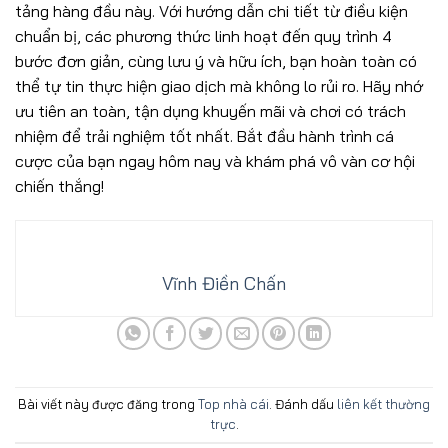
tảng hàng đầu này. Với hướng dẫn chi tiết từ điều kiện
chuẩn bị, các phương thức linh hoạt đến quy trình 4
bước đơn giản, cùng lưu ý và hữu ích, bạn hoàn toàn có
thể tự tin thực hiện giao dịch mà không lo rủi ro. Hãy nhớ
ưu tiên an toàn, tận dụng khuyến mãi và chơi có trách
nhiệm để trải nghiệm tốt nhất. Bắt đầu hành trình cá
cược của bạn ngay hôm nay và khám phá vô vàn cơ hội
chiến thắng!
Vĩnh Điền Chấn
Bài viết này được đăng trong
Top nhà cái
. Đánh dấu
liên kết thường
trực
.