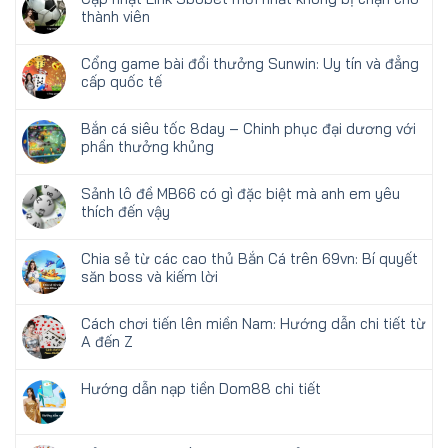
thành viên
Cổng game bài đổi thưởng Sunwin: Uy tín và đẳng
cấp quốc tế
Bắn cá siêu tốc 8day – Chinh phục đại dương với
phần thưởng khủng
Sảnh lô đề MB66 có gì đặc biệt mà anh em yêu
thích đến vậy
Chia sẻ từ các cao thủ Bắn Cá trên 69vn: Bí quyết
săn boss và kiếm lời
Cách chơi tiến lên miền Nam: Hướng dẫn chi tiết từ
A đến Z
Hướng dẫn nạp tiền Dom88 chi tiết