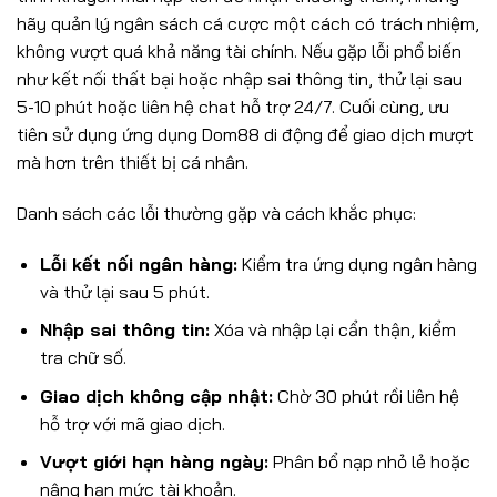
hãy quản lý ngân sách cá cược một cách có trách nhiệm,
không vượt quá khả năng tài chính. Nếu gặp lỗi phổ biến
như kết nối thất bại hoặc nhập sai thông tin, thử lại sau
5-10 phút hoặc liên hệ chat hỗ trợ 24/7. Cuối cùng, ưu
tiên sử dụng ứng dụng Dom88 di động để giao dịch mượt
mà hơn trên thiết bị cá nhân.
Danh sách các lỗi thường gặp và cách khắc phục:
Lỗi kết nối ngân hàng:
Kiểm tra ứng dụng ngân hàng
và thử lại sau 5 phút.
Nhập sai thông tin:
Xóa và nhập lại cẩn thận, kiểm
tra chữ số.
Giao dịch không cập nhật:
Chờ 30 phút rồi liên hệ
hỗ trợ với mã giao dịch.
Vượt giới hạn hàng ngày:
Phân bổ nạp nhỏ lẻ hoặc
nâng hạn mức tài khoản.