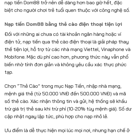
nạp tiền Dom88 trở nên dễ dàng hơn bao giờ hết, đặc
biệt cho người chơi trẻ tuổi quen thuộc với công nghệ số.
Nạp tiền Dom88 bằng thẻ cào điện thoại tiện lợi
Đối với những ai chưa có tài khoản ngân hàng hoặc ví
điện tử, nạp tiền qua thẻ cào điện thoại là giải pháp thay
thế tiện lợi, hỗ trợ từ các nhà mạng Viettel, Vinaphone và
Mobifone. Mặc dù phí cao hơn, phương thức này vẫn phổ
biến nhờ tính đơn giản và không yêu cầu xác thực phức
tạp.
Chọn “Thẻ Cào” trong mục Nạp Tiền, nhập nhà mạng,
mệnh giá thẻ (từ 50.000 VNĐ đến 500.000 VNĐ) và mã
số thẻ cào. Xác nhận thông tin và gửi, hệ thống sẽ khấu
trừ giá trị thẻ sau khi trừ phí (10-20% tùy mệnh giá). Số dư
cập nhật ngay lập tức, phù hợp cho nạp nhỏ lẻ.
Ưu điểm là dễ thực hiện mọi lúc mọi nơi, nhưng hạn chế ở