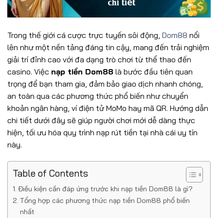
Trong thế giới cá cược trực tuyến sôi động,
Dom88
nổi
lên như một nền tảng đáng tin cậy, mang đến trải nghiệm
giải trí đỉnh cao với đa dạng trò chơi từ thể thao đến
casino. Việc
nạp tiền Dom88
là bước đầu tiên quan
trọng để bạn tham gia, đảm bảo giao dịch nhanh chóng,
an toàn qua các phương thức phổ biến như chuyển
khoản ngân hàng, ví điện tử MoMo hay mã QR. Hướng dẫn
chi tiết dưới đây sẽ giúp người chơi mới dễ dàng thực
hiện, tối ưu hóa quy trình nạp rút tiền tại nhà cái uy tín
này.
Table of Contents
Điều kiện cần đáp ứng trước khi nạp tiền Dom88 là gì?
Tổng hợp các phương thức nạp tiền Dom88 phổ biến
nhất