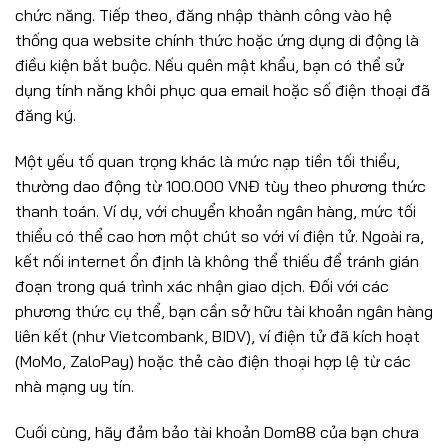
chức năng. Tiếp theo, đăng nhập thành công vào hệ
thống qua website chính thức hoặc ứng dụng di động là
điều kiện bắt buộc. Nếu quên mật khẩu, bạn có thể sử
dụng tính năng khôi phục qua email hoặc số điện thoại đã
đăng ký.
Một yếu tố quan trọng khác là mức nạp tiền tối thiểu,
thường dao động từ 100.000 VNĐ tùy theo phương thức
thanh toán. Ví dụ, với chuyển khoản ngân hàng, mức tối
thiểu có thể cao hơn một chút so với ví điện tử. Ngoài ra,
kết nối internet ổn định là không thể thiếu để tránh gián
đoạn trong quá trình xác nhận giao dịch. Đối với các
phương thức cụ thể, bạn cần sở hữu tài khoản ngân hàng
liên kết (như Vietcombank, BIDV), ví điện tử đã kích hoạt
(MoMo, ZaloPay) hoặc thẻ cào điện thoại hợp lệ từ các
nhà mạng uy tín.
Cuối cùng, hãy đảm bảo tài khoản Dom88 của bạn chưa