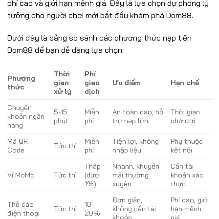
phí cao và giới hạn mệnh giá. Đây là lựa chọn dự phòng lý
tưởng cho người chơi mới bắt đầu khám phá Dom88.
Dưới đây là bảng so sánh các phương thức nạp tiền
Dom88 để bạn dễ dàng lựa chọn:
Thời
Phí
Phương
gian
giao
Ưu điểm
Hạn chế
thức
xử lý
dịch
Chuyển
5-15
Miễn
An toàn cao, hỗ
Thời gian
khoản ngân
phút
phí
trợ nạp lớn
chờ đợi
hàng
Mã QR
Miễn
Tiện lợi, không
Phụ thuộc
Tức thì
Code
phí
nhập liệu
kết nối
Thấp
Nhanh, khuyến
Cần tài
Ví MoMo
Tức thì
(dưới
mãi thường
khoản xác
1%)
xuyên
thực
Đơn giản,
Phí cao, giới
Thẻ cào
10-
Tức thì
không cần tài
hạn mệnh
điện thoại
20%
khoản
giá