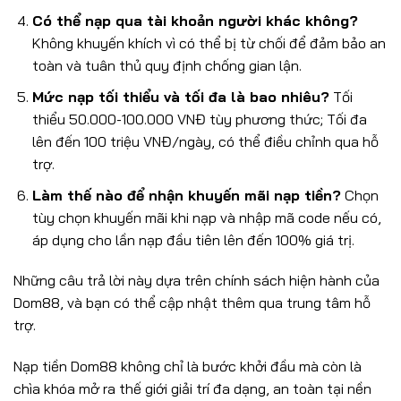
Có thể nạp qua tài khoản người khác không?
Không khuyến khích vì có thể bị từ chối để đảm bảo an
toàn và tuân thủ quy định chống gian lận.
Mức nạp tối thiểu và tối đa là bao nhiêu?
Tối
thiểu 50.000-100.000 VNĐ tùy phương thức; Tối đa
lên đến 100 triệu VNĐ/ngày, có thể điều chỉnh qua hỗ
trợ.
Làm thế nào để nhận khuyến mãi nạp tiền?
Chọn
tùy chọn khuyến mãi khi nạp và nhập mã code nếu có,
áp dụng cho lần nạp đầu tiên lên đến 100% giá trị.
Những câu trả lời này dựa trên chính sách hiện hành của
Dom88, và bạn có thể cập nhật thêm qua trung tâm hỗ
trợ.
Nạp tiền Dom88 không chỉ là bước khởi đầu mà còn là
chìa khóa mở ra thế giới giải trí đa dạng, an toàn tại nền