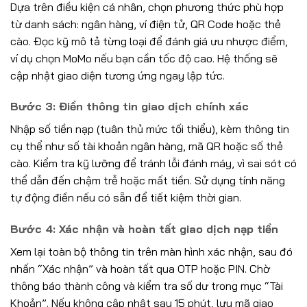
Dựa trên điều kiện cá nhân, chọn phương thức phù hợp
từ danh sách: ngân hàng, ví điện tử, QR Code hoặc thẻ
cào. Đọc kỹ mô tả từng loại để đánh giá ưu nhược điểm,
ví dụ chọn MoMo nếu bạn cần tốc độ cao. Hệ thống sẽ
cập nhật giao diện tương ứng ngay lập tức.
Bước 3: Điền thông tin giao dịch chính xác
Nhập số tiền nạp (tuân thủ mức tối thiểu), kèm thông tin
cụ thể như số tài khoản ngân hàng, mã QR hoặc số thẻ
cào. Kiểm tra kỹ lưỡng để tránh lỗi đánh máy, vì sai sót có
thể dẫn đến chậm trễ hoặc mất tiền. Sử dụng tính năng
tự động điền nếu có sẵn để tiết kiệm thời gian.
Bước 4: Xác nhận và hoàn tất giao dịch nạp tiền
Xem lại toàn bộ thông tin trên màn hình xác nhận, sau đó
nhấn “Xác nhận” và hoàn tất qua OTP hoặc PIN. Chờ
thông báo thành công và kiểm tra số dư trong mục “Tài
Khoản”. Nếu không cập nhật sau 15 phút, lưu mã giao