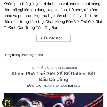
Khám phá thế giới giải trí đỉnh cao với sanclub, nơi mang
đến trải nghiệm đa dạng từ phim ảnh, trò chơi, đến âm
nhạc và podcast. Mọi thứ bạn cần cho niềm vui bất tận
đều nằm trong tầm tay! Chào Mừng Đến Với Thế Giới Giải
Trí Đỉnh Cao Trong Tầm Tay Bạn
TIẾP TỤC ĐỌC
→
Đăng trong
Uncategorized
TOP NHÀ CÁI
,
UNCATEGORIZED
Khám Phá Thế Giới Xổ Số Online: Bắt
Đầu Dễ Dàng
ĐĂNG VÀO
THÁNG 5 29, 2025
BỞI
SEO
29
Th5