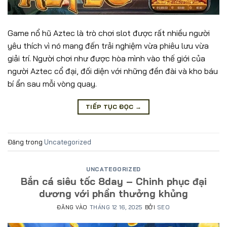
Game nổ hũ Aztec là trò chơi slot được rất nhiều người
yêu thích vì nó mang đến trải nghiệm vừa phiêu lưu vừa
giải trí. Người chơi như được hòa mình vào thế giới của
người Aztec cổ đại, đối diện với những đền đài và kho báu
bí ẩn sau mỗi vòng quay.
TIẾP TỤC ĐỌC
→
Đăng trong
Uncategorized
UNCATEGORIZED
Bắn cá siêu tốc 8day – Chinh phục đại
dương với phần thưởng khủng
ĐĂNG VÀO
THÁNG 12 16, 2025
BỞI
SEO