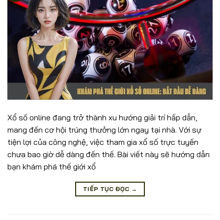
Xổ số online đang trở thành xu hướng giải trí hấp dẫn,
mang đến cơ hội trúng thưởng lớn ngay tại nhà. Với sự
tiện lợi của công nghệ, việc tham gia xổ số trực tuyến
chưa bao giờ dễ dàng đến thế. Bài viết này sẽ hướng dẫn
bạn khám phá thế giới xổ
TIẾP TỤC ĐỌC
→