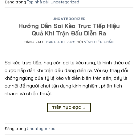
Đăng trong
Top nhà cái
,
Uncategorized
UNCATEGORIZED
Hướng Dẫn Soi Kèo Trực Tiếp Hiệu
Quả Khi Trận Đấu Diễn Ra
ĐĂNG VÀO
THÁNG 4 10, 2025
BỞI
VĨNH ĐIỀN CHẤN
Soi kèo trực tiếp, hay còn gọi là kèo rung, là hình thức cá
cược hấp dẫn khi trận đấu đang diễn ra. Với sự thay đổi
không ngừng của tỷ lệ kèo và diễn biến trên sân, đây là
cơ hội để người chơi tận dụng kinh nghiệm, phân tích
nhanh và chiến thuật
TIẾP TỤC ĐỌC
→
Đăng trong
Uncategorized