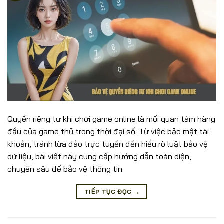
Quyền riêng tư khi chơi game online là mối quan tâm hàng
đầu của game thủ trong thời đại số. Từ việc bảo mật tài
khoản, tránh lừa đảo trực tuyến đến hiểu rõ luật bảo vệ
dữ liệu, bài viết này cung cấp hướng dẫn toàn diện,
chuyên sâu để bảo vệ thông tin
TIẾP TỤC ĐỌC
→