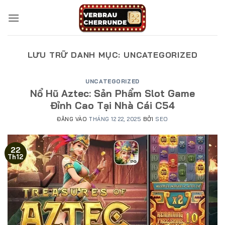
Bỏ
qua
nội
dung
LƯU TRỮ DANH MỤC:
UNCATEGORIZED
UNCATEGORIZED
Nổ Hũ Aztec: Sản Phẩm Slot Game
Đỉnh Cao Tại Nhà Cái C54
ĐĂNG VÀO
THÁNG 12 22, 2025
BỞI
SEO
22
Th12