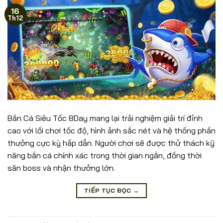
16
Th12
Bắn Cá Siêu Tốc 8Day mang lại trải nghiệm giải trí đỉnh
cao với lối chơi tốc độ, hình ảnh sắc nét và hệ thống phần
thưởng cực kỳ hấp dẫn. Người chơi sẽ được thử thách kỹ
năng bắn cá chính xác trong thời gian ngắn, đồng thời
săn boss và nhận thưởng lớn.
TIẾP TỤC ĐỌC
→