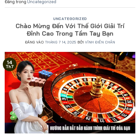
Đăng trong
Uncategorized
UNCATEGORIZED
Chào Mừng Đến Với Thế Giới Giải Trí
Đỉnh Cao Trong Tầm Tay Bạn
ĐĂNG VÀO
THÁNG 7 14, 2025
BỞI
VĨNH ĐIỀN CHẤN
14
Th7