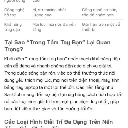
người dùng
cao
Công nghệ
AI, streaming chất
Công nghệ cơ bản,
hỗ trợ
lượng cao
tốc độ chậm hơn
Khả năng
Mọi lúc, mọi nơi, đa nền
Giới hạn trên một số
truy cập
tảng
thiết bị
Tại Sao “Trong Tầm Tay Bạn” Lại Quan
Trọng?
Khái niệm “trong tầm tay bạn” nhấn mạnh khả năng tiếp
cận dễ dàng và nhanh chóng đến các dịch vụ giải trí.
Trong cuộc sống bận rộn, việc có thể thưởng thức nội
dung yêu thích mọi lúc, mọi nơi trên điện thoại, máy tính
bảng hay laptop là một lợi thế lớn. Các nền tảng như
SanClub mang đến sự tiện lợi này bằng cách tích hợp tất
cả các loại hình giải trí trên một giao diện duy nhất, giúp
bạn tiết kiệm thời gian và tận hưởng tối đa.
Các Loại Hình Giải Trí Đa Dạng Trên Nền