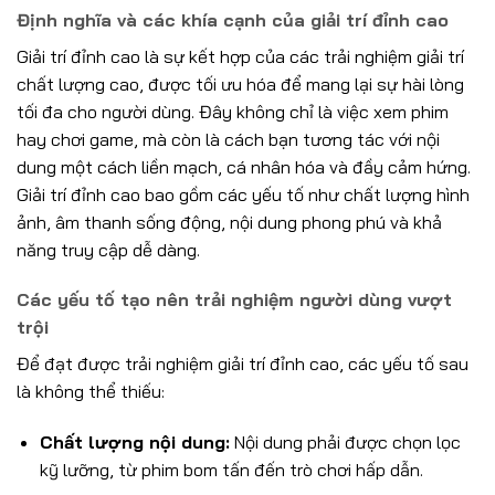
Định nghĩa và các khía cạnh của giải trí đỉnh cao
Giải trí đỉnh cao là sự kết hợp của các trải nghiệm giải trí
chất lượng cao, được tối ưu hóa để mang lại sự hài lòng
tối đa cho người dùng. Đây không chỉ là việc xem phim
hay chơi game, mà còn là cách bạn tương tác với nội
dung một cách liền mạch, cá nhân hóa và đầy cảm hứng.
Giải trí đỉnh cao bao gồm các yếu tố như chất lượng hình
ảnh, âm thanh sống động, nội dung phong phú và khả
năng truy cập dễ dàng.
Các yếu tố tạo nên trải nghiệm người dùng vượt
trội
Để đạt được trải nghiệm giải trí đỉnh cao, các yếu tố sau
là không thể thiếu:
Chất lượng nội dung:
Nội dung phải được chọn lọc
kỹ lưỡng, từ phim bom tấn đến trò chơi hấp dẫn.