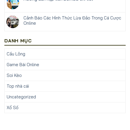
Cảnh Báo Các Hình Thức Lừa Đảo Trong Cá Cược
Online
DANH MỤC
Cầu Lông
Game Bài Online
Soi Kèo
Top nhà cái
Uncategorized
Xổ Số