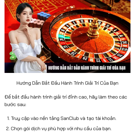
Hướng Dẫn Bắt Đầu Hành Trình Giải Trí Của Bạn
Để bắt đầu hành trình giải trí đỉnh cao, hãy làm theo các
bước sau:
Truy cập vào nền tảng SanClub và tạo tài khoản.
Chọn gói dịch vụ phù hợp với nhu cầu của bạn.