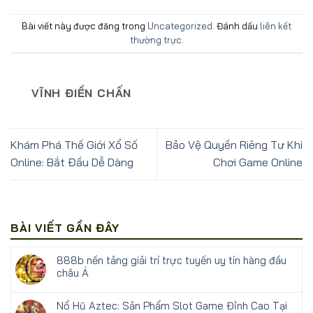
Bài viết này được đăng trong
Uncategorized
. Đánh dấu
liên kết
thường trực
.
VĨNH ĐIỀN CHẤN
Khám Phá Thế Giới Xổ Số
Bảo Vệ Quyền Riêng Tư Khi
Online: Bắt Đầu Dễ Dàng
Chơi Game Online
BÀI VIẾT GẦN ĐÂY
888b nền tảng giải trí trực tuyến uy tín hàng đầu
châu Á
Nổ Hũ Aztec: Sản Phẩm Slot Game Đỉnh Cao Tại