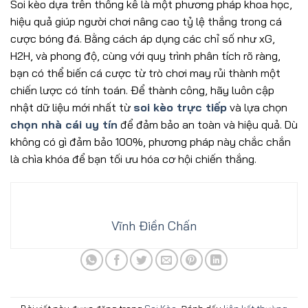
Soi kèo dựa trên thống kê là một phương pháp khoa học,
hiệu quả giúp người chơi nâng cao tỷ lệ thắng trong cá
cược bóng đá. Bằng cách áp dụng các chỉ số như xG,
H2H, và phong độ, cùng với quy trình phân tích rõ ràng,
bạn có thể biến cá cược từ trò chơi may rủi thành một
chiến lược có tính toán. Để thành công, hãy luôn cập
nhật dữ liệu mới nhất từ
soi kèo trực tiếp
và lựa chọn
chọn nhà cái uy tín
để đảm bảo an toàn và hiệu quả. Dù
không có gì đảm bảo 100%, phương pháp này chắc chắn
là chìa khóa để bạn tối ưu hóa cơ hội chiến thắng.
Vĩnh Điền Chấn