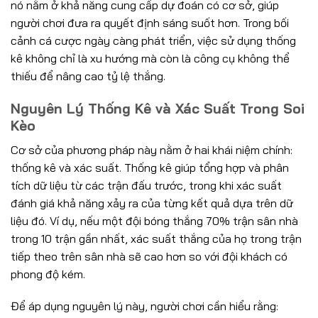
nó nằm ở khả năng cung cấp dự đoán có cơ sở, giúp
người chơi đưa ra quyết định sáng suốt hơn. Trong bối
cảnh cá cược ngày càng phát triển, việc sử dụng thống
kê không chỉ là xu hướng mà còn là công cụ không thể
thiếu để nâng cao tỷ lệ thắng.
Nguyên Lý Thống Kê và Xác Suất Trong Soi
Kèo
Cơ sở của phương pháp này nằm ở hai khái niệm chính:
thống kê và xác suất. Thống kê giúp tổng hợp và phân
tích dữ liệu từ các trận đấu trước, trong khi xác suất
đánh giá khả năng xảy ra của từng kết quả dựa trên dữ
liệu đó. Ví dụ, nếu một đội bóng thắng 70% trận sân nhà
trong 10 trận gần nhất, xác suất thắng của họ trong trận
tiếp theo trên sân nhà sẽ cao hơn so với đội khách có
phong độ kém.
Để áp dụng nguyên lý này, người chơi cần hiểu rằng: