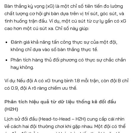
Bàn thắng kỳ vọng (xG) là một chỉ số tiên tiến đo lường
chất lượng cơ hội ghi bàn dựa trên vị trí sút, góc sút, và
tình huống trận đấu. Ví dụ, một cú sút từ cự ly gần có xG
cao hơn một cú sút xa. Chỉ số này giúp:
Đánh giá khả năng tấn công thực sự của một đội,
không chỉ dựa vào số bàn thắng thực tế.
Phân tích hàng thủ đối phương có thực sự chắc chắn
hay không.
Ví dụ: Nếu đội A có xG trung bình 1.8 mỗi trận, còn đội B chỉ
có 0.9, đội A rõ ràng chiếm ưu thế.
Phân tích hiệu quả từ dữ liệu thống kê đối đầu
(H2H)
Lịch sử đối đầu (Head-to-Head – H2H) cung cấp cái nhìn
về cách hai đội thường chơi khi gặp nhau. Một đội có thể