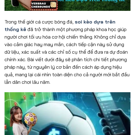
Trong thế giới cá cược bóng đá,
soi kèo dựa trên
thống kê
đã trở thành một phương pháp khoa học giúp
người chơi tối ưu hóa cơ hội chiến thắng. Không chỉ dựa
vào cảm giác hay may mắn, cách tiếp cận này sử dụng
dữ liệu, xác suất và các chỉ số cụ thể để đưa ra dự đoán
chính xác. Bài viết dưới đây sẽ phân tích chi tiết phương
pháp này, từ nguyên lý cơ bản đến cách áp dụng hiệu
quả, mang lại cái nhìn toàn diện cho cả người mới bắt đầu
lẫn dân chơi lâu năm.