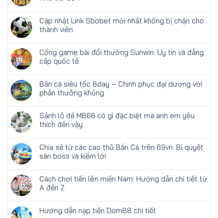
Cập nhật Link Sbobet mới nhất không bị chặn cho
thành viên
Cổng game bài đổi thưởng Sunwin: Uy tín và đẳng
cấp quốc tế
Bắn cá siêu tốc 8day – Chinh phục đại dương với
phần thưởng khủng
Sảnh lô đề MB66 có gì đặc biệt mà anh em yêu
thích đến vậy
Chia sẻ từ các cao thủ Bắn Cá trên 69vn: Bí quyết
săn boss và kiếm lời
Cách chơi tiến lên miền Nam: Hướng dẫn chi tiết từ
A đến Z
Hướng dẫn nạp tiền Dom88 chi tiết