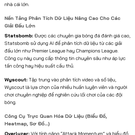
nhà cái lớn.
Nền Tảng Phân Tích Dữ Liệu Nâng Cao Cho Các
Giải Đấu Lớn
Statsbomb:
Được các chuyên gia bóng đá đánh giá cao,
Statsbomb sử dụng AI để phân tích dữ liệu từ các giải
đấu lớn như Premier League hay Champions League.
Công cụ này cung cấp thông tin chuyên sâu như áp lực
tấn công hay hiệu suất cầu thủ.
Wyscout:
Tập trung vào phân tích video và số liệu,
Wyscout là lựa chọn của nhiều huấn luyện viên và người
chơi chuyên nghiệp để nghiên cứu lối chơi của các đội
bóng.
Công Cụ Trực Quan Hóa Dữ Liệu (Biểu Đồ,
Heatmap, Sơ Đồ…)
Overlyzer:
Với tính năng “Attack Momentum” và biểu đồ