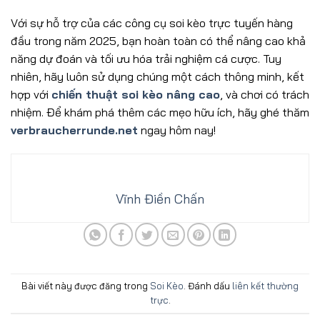
Với sự hỗ trợ của các công cụ soi kèo trực tuyến hàng
đầu trong năm 2025, bạn hoàn toàn có thể nâng cao khả
năng dự đoán và tối ưu hóa trải nghiệm cá cược. Tuy
nhiên, hãy luôn sử dụng chúng một cách thông minh, kết
hợp với
chiến thuật soi kèo nâng cao
, và chơi có trách
nhiệm. Để khám phá thêm các mẹo hữu ích, hãy ghé thăm
verbraucherrunde.net
ngay hôm nay!
Vĩnh Điền Chấn
Bài viết này được đăng trong
Soi Kèo
. Đánh dấu
liên kết thường
trực
.