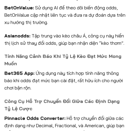
BetOnValue:
Sử dụng AI để theo dõi biến động odds,
BetOnValue cập nhật liên tục và đưa ra dự đoán dựa trên
xu hướng thị trường.
Asianodds:
Tập trung vào kèo châu Á, công cụ này hiển
thị lịch sử thay đổi odds, giúp bạn nhận diện “kèo thơm”.
Tính Năng Cảnh Báo Khi Tỷ Lệ Kèo Đạt Mức Mong
Muốn
Bet365 App:
Ứng dụng này tích hợp tính năng thông
báo khi odds đạt mức bạn cài đặt, rất hữu ích cho người
chơi bận rộn.
Công Cụ Hỗ Trợ Chuyển Đổi Giữa Các Định Dạng
Tỷ Lệ Cược
Pinnacle Odds Converter:
Hỗ trợ chuyển đổi giữa các
định dạng như Decimal, Fractional, và American, giúp bạn