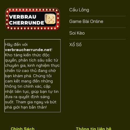
Cầu Lông
Game Bài Online
Soi Kèo
Xổ Số
Hãy đến với
verbraucherrunde.net
!
Kho tàng kiến thức độc
quyền, phân tích sâu sắc từ
chuyên gia, kinh nghiệm thực
chiến từ cao thủ đang chờ
bạn khám phá. Chúng tôi
cam kết mang đến những
thông tin chính xác, cập
nhật liên tục, giúp bạn tự tin
đưa ra quyết định sáng
suốt. Tham gia ngay và bứt
phá giới hạn bản thân!
Chính Sách
Thông tin liên hệ