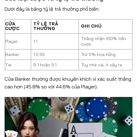
Dưới đây là bảng tỷ lệ trả thưởng phổ biến:
CỬA
TỶ LỆ TRẢ
GHI CHÚ
CƯỢC
THƯỞNG
Thắng nhận 100% tiền
Player
1:1
cược
Banker
1:0.95
Trừ 5% hoa hồng
Tie
8:1 hoặc 9:1
Tùy nhà cái, ít xảy ra
Cửa Banker thường được khuyến khích vì xác suất thắng
cao hơn (45.8% so với 44.6% của Player).