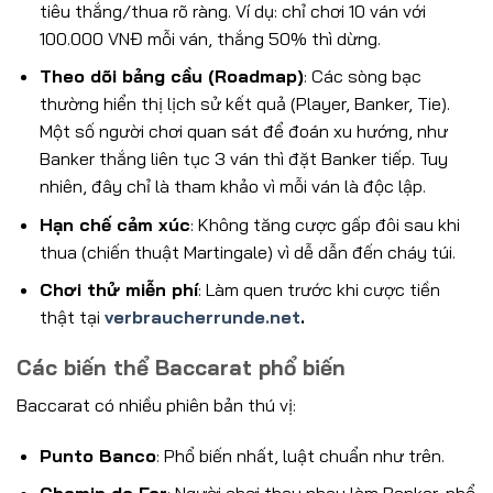
tiêu thắng/thua rõ ràng. Ví dụ: chỉ chơi 10 ván với
100.000 VNĐ mỗi ván, thắng 50% thì dừng.
Theo dõi bảng cầu (Roadmap)
: Các sòng bạc
thường hiển thị lịch sử kết quả (Player, Banker, Tie).
Một số người chơi quan sát để đoán xu hướng, như
Banker thắng liên tục 3 ván thì đặt Banker tiếp. Tuy
nhiên, đây chỉ là tham khảo vì mỗi ván là độc lập.
Hạn chế cảm xúc
: Không tăng cược gấp đôi sau khi
thua (chiến thuật Martingale) vì dễ dẫn đến cháy túi.
Chơi thử miễn phí
: Làm quen trước khi cược tiền
thật tại
verbraucherrunde.net
.
Các biến thể Baccarat phổ biến
Baccarat có nhiều phiên bản thú vị:
Punto Banco
: Phổ biến nhất, luật chuẩn như trên.