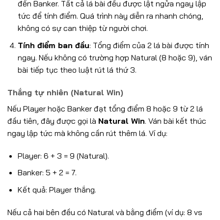
đến Banker. Tất cả lá bài đều được lật ngửa ngay lập
tức để tính điểm. Quá trình này diễn ra nhanh chóng,
không có sự can thiệp từ người chơi.
Tính điểm ban đầu
: Tổng điểm của 2 lá bài được tính
ngay. Nếu không có trường hợp Natural (8 hoặc 9), ván
bài tiếp tục theo luật rút lá thứ 3.
Thắng tự nhiên (Natural Win)
Nếu Player hoặc Banker đạt tổng điểm 8 hoặc 9 từ 2 lá
đầu tiên, đây được gọi là
Natural Win
. Ván bài kết thúc
ngay lập tức mà không cần rút thêm lá. Ví dụ:
Player: 6 + 3 = 9 (Natural).
Banker: 5 + 2 = 7.
Kết quả: Player thắng.
Nếu cả hai bên đều có Natural và bằng điểm (ví dụ: 8 vs