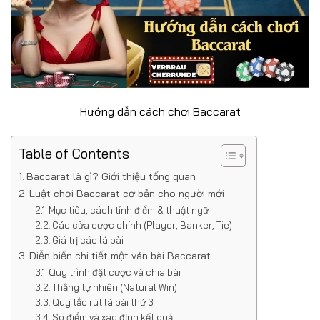
Hướng dẫn cách chơi Baccarat
Table of Contents
Baccarat là gì? Giới thiệu tổng quan
Luật chơi Baccarat cơ bản cho người mới
Mục tiêu, cách tính điểm & thuật ngữ
Các cửa cược chính (Player, Banker, Tie)
Giá trị các lá bài
Diễn biến chi tiết một ván bài Baccarat
Quy trình đặt cược và chia bài
Thắng tự nhiên (Natural Win)
Quy tắc rút lá bài thứ 3
So điểm và xác định kết quả