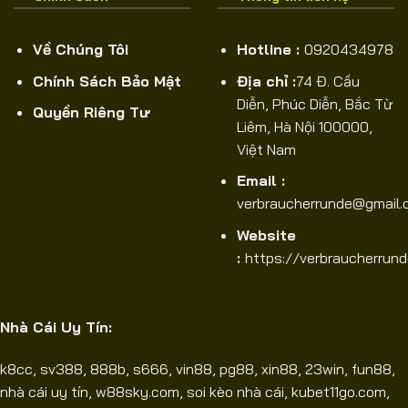
Về Chúng Tôi
Hotline :
0920434978
Chính Sách Bảo Mật
Địa chỉ :
74 Đ. Cầu
Diễn, Phúc Diễn, Bắc Từ
Quyền Riêng Tư
Liêm, Hà Nội 100000,
Việt Nam
Email :
verbraucherrunde@gmail
Website
:
https://verbraucherrund
Nhà Cái Uy Tín:
k8cc
,
sv388
,
888b
,
s666
,
vin88
,
pg88
,
xin88
,
23win
,
fun88
,
nhà cái uy tín
,
w88sky.com
,
soi kèo nhà cái
,
kubet11go.com
,