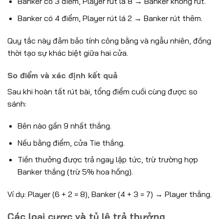
Banker có 3 điểm, Player rút lá 8 → Banker không rút.
Banker có 4 điểm, Player rút lá 2 → Banker rút thêm.
Quy tắc này đảm bảo tính công bằng và ngẫu nhiên, đồng
thời tạo sự khác biệt giữa hai cửa.
So điểm và xác định kết quả
Sau khi hoàn tất rút bài, tổng điểm cuối cùng được so
sánh:
Bên nào gần 9 nhất thắng.
Nếu bằng điểm, cửa Tie thắng.
Tiền thưởng được trả ngay lập tức, trừ trường hợp
Banker thắng (trừ 5% hoa hồng).
Ví dụ: Player (6 + 2 = 8), Banker (4 + 3 = 7) → Player thắng.
Các loại cược và tỷ lệ trả thưởng