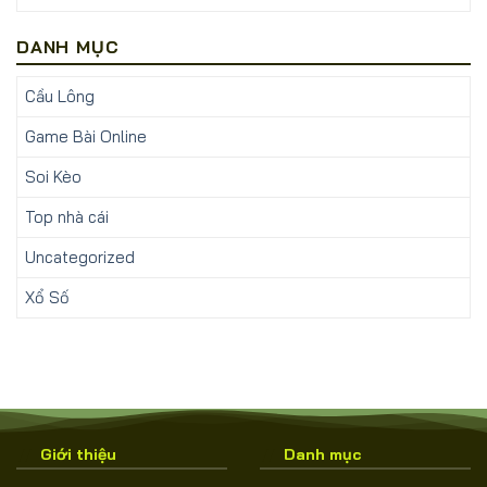
DANH MỤC
Cầu Lông
Game Bài Online
Soi Kèo
Top nhà cái
Uncategorized
Xổ Số
Giới thiệu
Danh mục