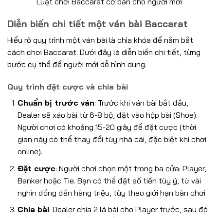
Luật chơi Baccarat cơ bản cho người mới
Diễn biến chi tiết một ván bài Baccarat
Hiểu rõ quy trình một ván bài là chìa khóa để nắm bắt
cách chơi Baccarat. Dưới đây là diễn biến chi tiết, từng
bước cụ thể để người mới dễ hình dung.
Quy trình đặt cược và chia bài
Chuẩn bị trước ván
: Trước khi ván bài bắt đầu,
Dealer sẽ xáo bài từ 6-8 bộ, đặt vào hộp bài (Shoe).
Người chơi có khoảng 15-20 giây để đặt cược (thời
gian này có thể thay đổi tùy nhà cái, đặc biệt khi chơi
online).
Đặt cược
: Người chơi chọn một trong ba cửa: Player,
Banker hoặc Tie. Bạn có thể đặt số tiền tùy ý, từ vài
nghìn đồng đến hàng triệu, tùy theo giới hạn bàn chơi.
Chia bài
: Dealer chia 2 lá bài cho Player trước, sau đó