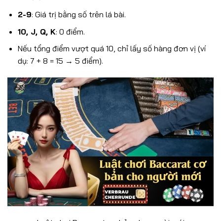
2-9
: Giá trị bằng số trên lá bài.
10, J, Q, K
: 0 điểm.
Nếu tổng điểm vượt quá 10, chỉ lấy số hàng đơn vị (ví
dụ: 7 + 8 = 15 → 5 điểm).