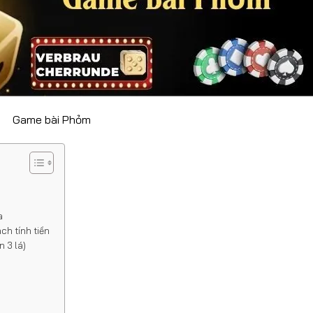
Game bài Phỏm
a
ch tính tiền
n 3 lá)