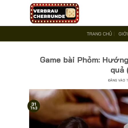
Bỏ
qua
nội
dung
TRANG CHỦ
GIỚ
Game bài Phỏm: Hướng 
quả 
ĐĂNG VÀO
31
Th3