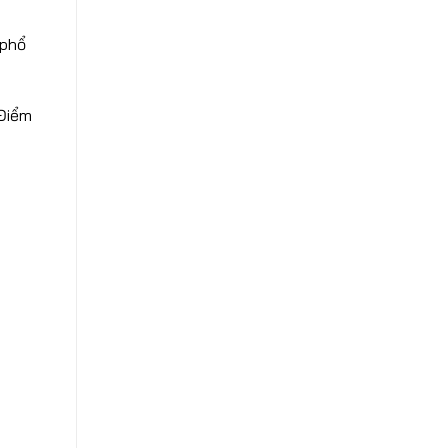
 phổ
 Điểm
c