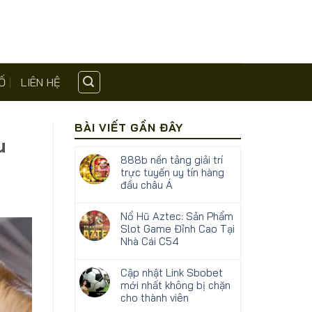
Ố
LIÊN HỆ
BÀI VIẾT GẦN ĐÂY
u
888b nền tảng giải trí
trực tuyến uy tín hàng
đầu châu Á
Nổ Hũ Aztec: Sản Phẩm
Slot Game Đỉnh Cao Tại
Nhà Cái C54
Cập nhật Link Sbobet
mới nhất không bị chặn
cho thành viên