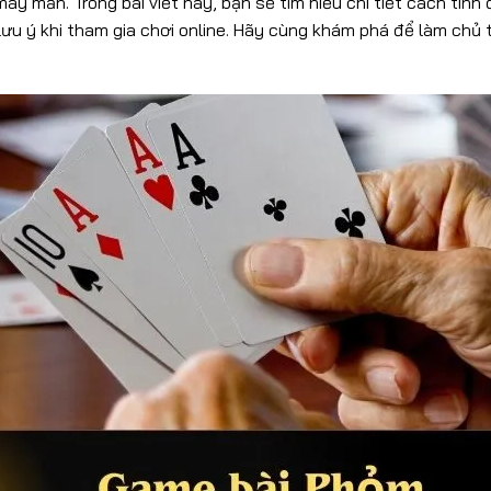
ay mắn. Trong bài viết này, bạn sẽ tìm hiểu chi tiết cách tính
lưu ý khi tham gia chơi online. Hãy cùng khám phá để làm chủ 