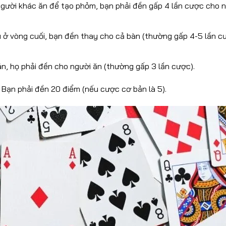
 người khác ăn để tạo phỏm, bạn phải đền gấp 4 lần cược cho 
ù ở vòng cuối, bạn đền thay cho cả bàn (thường gấp 4-5 lần c
án, họ phải đền cho người ăn (thường gấp 3 lần cược).
. Bạn phải đền 20 điểm (nếu cược cơ bản là 5).