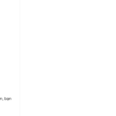
ơn, bạn