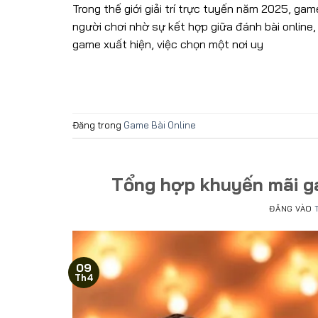
Trong thế giới giải trí trực tuyến năm 2025, ga
người chơi nhờ sự kết hợp giữa đánh bài online,
game xuất hiện, việc chọn một nơi uy
Đăng trong
Game Bài Online
Tổng hợp khuyến mãi g
ĐĂNG VÀO
09
Th4