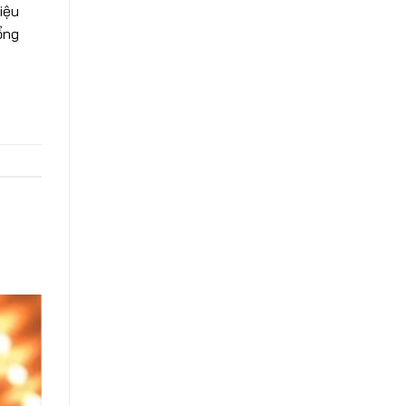
iệu
ổng