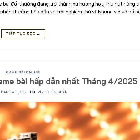
me bài đổi thưởng đang trở thành xu hướng hot, thu hút hàng tr
 phần thưởng hấp dẫn và trải nghiệm thú vị. Nhưng với vô số c
TIẾP TỤC ĐỌC
→
GAME BÀI ONLINE
ame bài hấp dẫn nhất Tháng 4/2025
THÁNG 4 9, 2025
BỞI
VĨNH ĐIỀN CHẤN