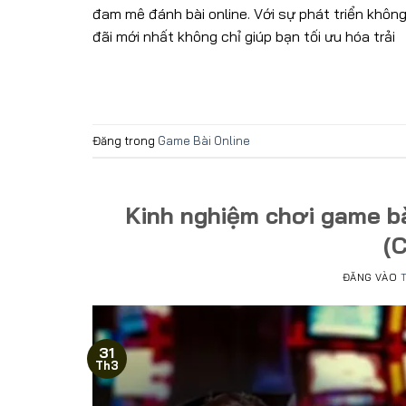
đam mê đánh bài online. Với sự phát triển khô
đãi mới nhất không chỉ giúp bạn tối ưu hóa trải
Đăng trong
Game Bài Online
Kinh nghiệm chơi game bà
(
ĐĂNG VÀO
31
Th3