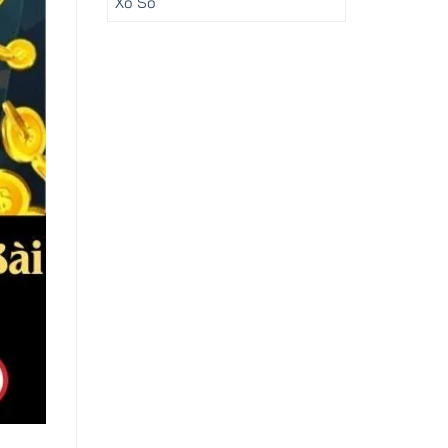
Xổ Số