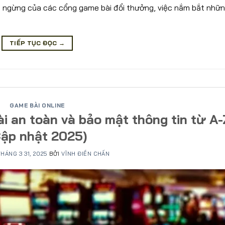
ng ngừng của các cổng game bài đổi thưởng, việc nắm bắt nhữ
TIẾP TỤC ĐỌC
→
GAME BÀI ONLINE
i an toàn và bảo mật thông tin từ A-
Cập nhật 2025)
THÁNG 3 31, 2025
BỞI
VĨNH ĐIỀN CHẤN